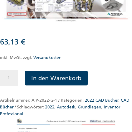
63,13
€
inkl. MwSt.
zzgl.
Versandkosten
Autodesk
In den Warenkorb
Inventor
Professional
2022
–
Artikelnummer:
AIP-2022-G-1
Kategorien:
2022 CAD Bücher
,
CAD
Grundlagenschulung
Bücher
Schlagwörter:
2022
,
Autodesk
,
Grundlagen
,
Inventor
Menge
Professional