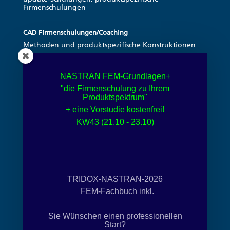
Firmenschulungen
CAD Firmenschulungen/Coaching
Methoden und produktspezifische Konstruktionen
FEM Schulungen mit NASTRAN- in CAD
NASTRAN
FEM-Grundlagen+
FEM Grundlagenschulungen, FEM-
"die Firmenschulung zu Ihrem
Aufbauschulungen, FEM-Workshops- angepasst an
Produktspektrum"
Ihrem Produktspektrum
+ eine Vorstudie kostenfrei!
KW43 (21.10 - 23.10)
Simulation und FEM Schulungen mit Autodesk Inventor
FEM Grundschulung:
Konzepte der Belastungsanalyse, Parametrische FEM-
Studie
FEM Aufbauschulungen:
Dynamische Simulation, Gelenke, Kräfte-
TRIDOX-NASTRAN-2026
Drehmomente, Reibungs- und Dämpfungseinflüsse,
Ein und Ausgabediagramme, Export und
FEM-Fachbuch inkl.
Aufbereitung der FEM
Sie Wünschen einen professionellen
Alle CAD und FEM Schulungen auch in Englisch
Start?